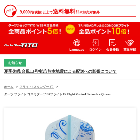
送料無料!!
9,000
円(税抜)以上で
※卸売対象外
Language
ログイン
会員登録
業販登録
お知らせ
夏季休暇/台風13号接近/熊本地震による配送への影響について
ホーム
>
フライト（スタンダード）
>
ダーツ フライト コスモダーツ Fitフライト Fit Flight Printed Series Ice Queen