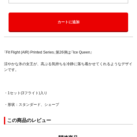
カートに追加
「Fit Flight (AIR) Printed Series」第26弾は『Ice Queen』
涼やかな氷の女王が、高ぶる気持ちを冷静に落ち着かせてくれるようなデザイ
ンです。
・1セット(3フライト)入り
・形状：スタンダード、シェープ
この商品のレビュー