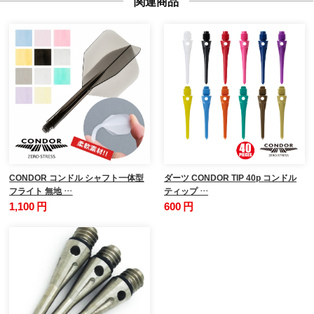
関連商品
CONDOR コンドル シャフト一体型
ダーツ CONDOR TIP 40p コンドル
フライト 無地 …
ティップ …
1,100 円
600 円