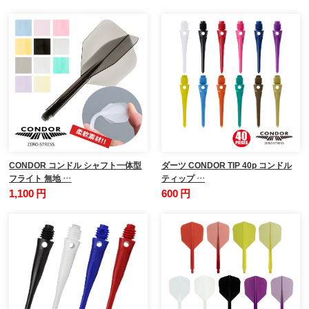
CONDOR コンドル シャフト一体型
ダーツ CONDOR TIP 40p コンドル
フライト 無地 …
ティップ …
1,100 円
600 円