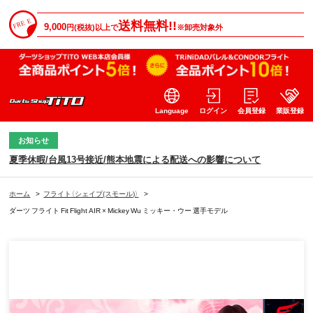
送料無料!!
9,000
円(税抜)以上で
※卸売対象外
Language
ログイン
会員登録
業販登録
お知らせ
夏季休暇/台風13号接近/熊本地震による配送への影響について
ホーム
>
フライト（シェイプ(スモール)）
>
ダーツ フライト Fit Flight AIR × Mickey Wu ミッキー・ウー 選手モデル