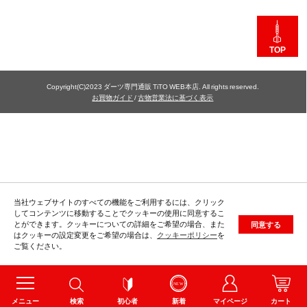
TOP
Copyright(C)2023 ダーツ専門通販 TiTO WEB本店. All rights reserved.
お買物ガイド
/
古物営業法に基づく表示
当社ウェブサイトのすべての機能をご利用するには、クリック
してコンテンツに移動することでクッキーの使用に同意するこ
とができます。クッキーについての詳細をご希望の場合、また
同意する
はクッキーの設定変更をご希望の場合は、
クッキーポリシー
を
ご覧ください。
メニュー
検索
初心者
新着
マイページ
カート