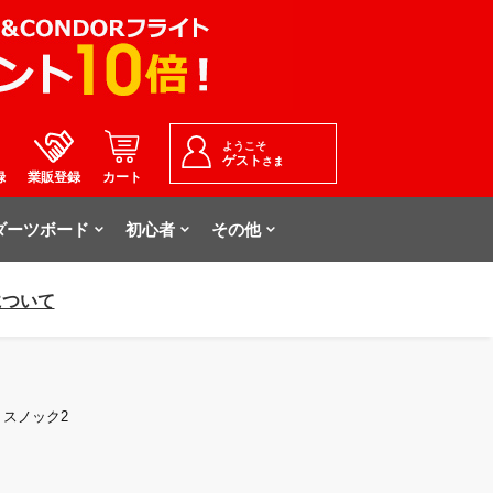
ようこそ
ゲスト
さま
録
業販登録
カート
ダーツボード
初心者
その他
について
ロス・スノック2