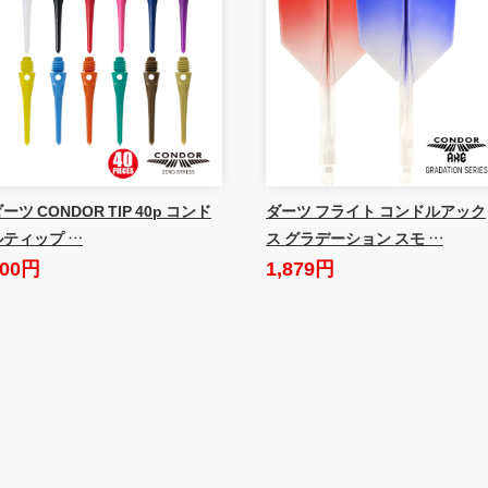
ーツ CONDOR TIP 40p コンド
ダーツ フライト コンドルアック
ルティップ …
ス グラデーション スモ …
600円
1,879円