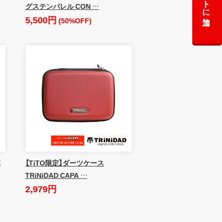
グステンバレル CON …
5,500円
(50%OFF)
E
【TiTO限定】ダーツケース
TRiNiDAD CAPA …
2,979円