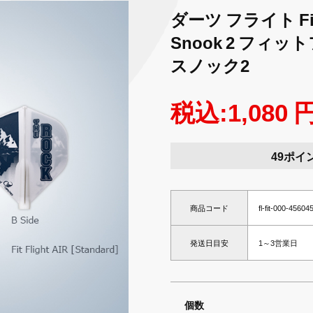
ダーツ フライト Fit F
Snook 2 フィ
スノック2
税込:1,080 
49ポイ
商品コード
fl-fit-000-4560
発送日目安
1～3営業日
個数