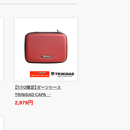
【TiTO限定】ダーツケース
TRiNiDAD CAPA …
2,979円