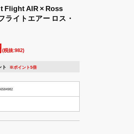
light AIR × Ross
ットフライトエアー ロス・
円
(税抜:982)
ント
※ポイント5倍
456584982