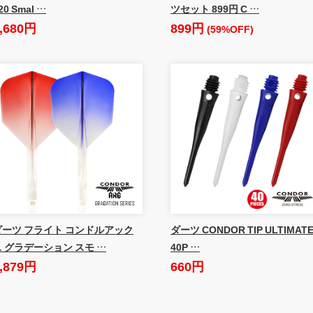
20 Smal …
ツセット 899円 C …
,680円
899円
(59%OFF)
ダーツ フライト コンドルアック
ダーツ CONDOR TIP ULTIMAT
ス グラデーション スモ …
40P …
,879円
660円