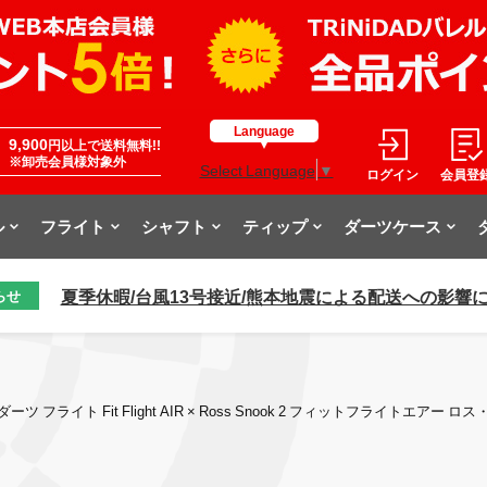
Language
9,900
円以上で送料無料!!
※卸売会員様対象外
Select Language
▼
ログイン
会員登
ル
フライト
シャフト
ティップ
ダーツケース
夏季休暇/台風13号接近/熊本地震による配送への影響
らせ
ダーツ フライト Fit Flight AIR × Ross Snook 2 フィットフライトエアー 