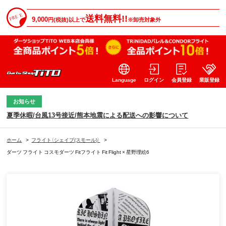
送料無料!!
9,000
円(税抜)以上で
※卸売対象外
Language
ログイン
会員登録
業販登録
お知らせ
夏季休暇/台風13号接近/熊本地震による配送への影響について
ホーム
>
フライト（シェイプ(スモール)）
>
ダーツ フライト コスモダーツ Fitフライト Fit Flight × 星野理絵6