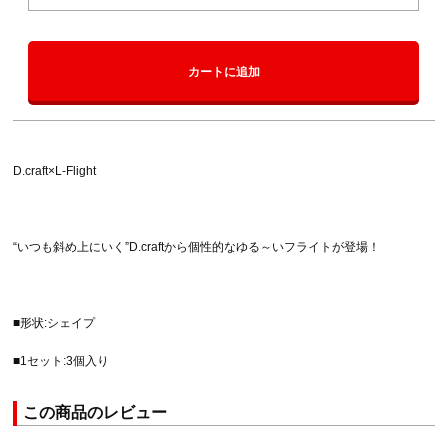
カートに追加
D.craft×L-Flight
“いつも斜め上にいく”D.craftから個性的なゆる～いフライトが登場！
■形状:シェイプ
■1セット:3個入り
この商品のレビュー