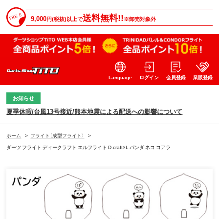
送料無料!!
9,000
円(税抜)以上で
※卸売対象外
Language
ログイン
会員登録
業販登録
お知らせ
夏季休暇/台風13号接近/熊本地震による配送への影響について
ホーム
>
フライト（成型フライト）
>
ダーツ フライト ディークラフト エルフライト D.craft×L パンダ ネコ コアラ