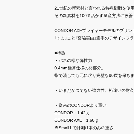
21世紀の新素材と言われる特殊樹脂を使用
その新素材を100％活かす量産方法に改
CONDOR AXEプレイヤーモデルのプリ
「くま」こと「宮脇実由」選手のデザインフ
■特徴
・バネの様な弾性力
0.4mm極薄仕様の羽部分。
指で潰しても元に戻り完璧な90度を保ち
・いまだかつてない弾力性、桁違いの耐久
・従来のCONDORより重い
CONDOR：1.42ｇ
CONDOR AXE：1.60ｇ
※Small Lで計測/1本のみの重さ