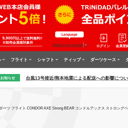
Language
9,900
円以上で送料無料!!
※卸売会員様対象外
Select Language
▼
ログイン
会員登
ル
フライト
シャフト
ティップ
ダーツケース
台風13号接近/熊本地震による配送への影響につ
お知らせ
ダーツ フライト CONDOR AXE Strong BEAR コンドルアックス ストロン