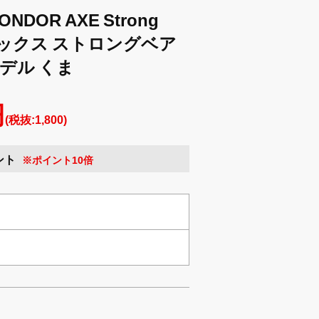
DOR AXE Strong
アックス ストロングベア
モデル くま
円
(税抜:1,800)
ント
※ポイント10倍