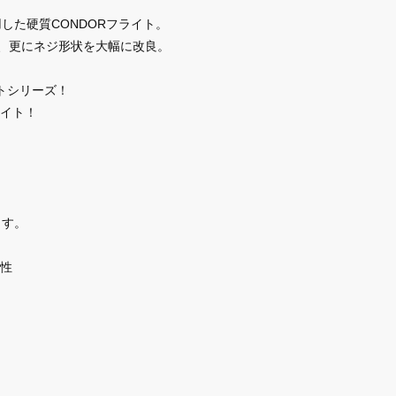
した硬質CONDORフライト。
善、更にネジ形状を大幅に改良。
ントシリーズ！
ライト！
ます。
性