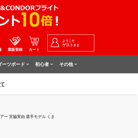
ようこそ
ゲスト
さま
録
業販登録
カート
ダーツボード
初心者
その他
いて
グベアー 宮脇実由 選手モデル くま