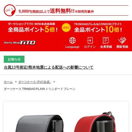
送料無料!!
9,000
円(税抜)以上で
※卸売対象外
Language
ログイン
会員登録
業販登録
お知らせ
台風13号接近/熊本地震による配送への影響について
ホーム
>
ダーツケース（PVC合皮）
>
ダーツケース TRiNiDAD PLAIN トリニダード プレーン