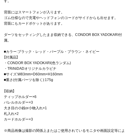
す。
背面にはスマートフォンが入ります。
ゴム仕様なので充電やヘッドフォンのコードがサイドからも出せます。
背面にもカードポケットがあります。
ダーツをセッティングしたまま収納できる、CONDOR BOX YADOKARI付
属。
■カラー:ブラック・レッド・パープル・ブラウン・ネイビー
【付属品】
・CONDOR BOX YADOKARI(色ランダム)
・TRiNiDADオリジナルカラビナ
■サイズ:W83mm×D60mm×H160mm
■重さ(付属パーツを除く):175g
【収納】
ティップホルダー×6
バレルホルダー×3
大き目の小銭or小物入れ×1
札入れ×2
カードホルダー×3
※商品画像は撮影の関係上またはご使用されているモニタや画面設定等によ