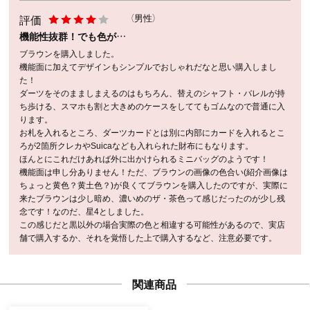
評価
（男性）
機能性抜群！でも色が…
ブラウンを購入しました。
機能面に加えてデザインもシンプルでおしゃれだなと思い購入しまし
た！
ダーツをそのまましまえるのはもちろん、替えのシャフト・バレルが持
ち歩ける、スマホも割と大きめのケースをしててもゴムなので普通に入
ります。
お札を入れるところ、ダーツカードとは別に内部にカードを入れるとこ
ろが2箇所クレカやSuicaなども入れられた財布にもなります。
ほんとにこれだけあれば外に出かけられるミニバッグのようです！
機能面は申し分ありません！ただ、ブラウンの画像の色合い(紹介画像は
ちょっと黄色？黄土色？)が良くてブラウンを購入したのですが、実際に
来たブラウンは少し暗め、濃いめのザ・茶色って感じだったのが少し残
念です！なのだ、星4としました。
この感じだと黒以外の場合実際の色と相違する可能性があるので、実店
舗で購入するか、それを覚悟した上で購入するなど、注意必要です。
関連商品