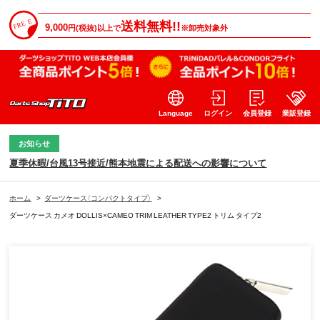
送料無料!!
9,000
円(税抜)以上で
※卸売対象外
Language
ログイン
会員登録
業販登録
お知らせ
夏季休暇/台風13号接近/熊本地震による配送への影響について
ホーム
>
ダーツケース（コンパクトタイプ）
>
ダーツケース カメオ DOLLIS×CAMEO TRIM LEATHER TYPE2 トリム タイプ2