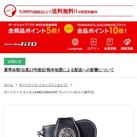
送料無料!!
9,000
円(税抜)以上で
※卸売対象外
Language
ログイン
会員登録
業販登録
お知らせ
夏季休暇/台風13号接近/熊本地震による配送への影響について
ホーム
>
ダーツケース（ドロップインタイプ）
>
ダーツケース カメオ CAMEO BRAVER ブレイバー (ポスト便不可)