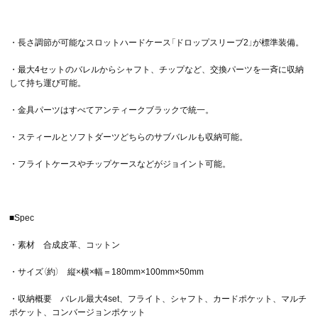
・長さ調節が可能なスロットハードケース「ドロップスリーブ2」が標準装備。
・最大4セットのバレルからシャフト、チップなど、交換パーツを一斉に収納
して持ち運び可能。
・金具パーツはすべてアンティークブラックで統一。
・スティールとソフトダーツどちらのサブバレルも収納可能。
・フライトケースやチップケースなどがジョイント可能。
■Spec
・素材 合成皮革、コットン
・サイズ（約） 縦×横×幅＝180mm×100mm×50mm
・収納概要 バレル最大4set、フライト、シャフト、カードポケット、マルチ
ポケット、コンバージョンポケット