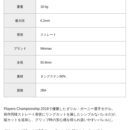
重量
18.0g
最大径
6.2mm
形状
ストレート
ブランド
Winmau
全長
50.8mm
素材
タングステン90%
規格
2BA
Players Championship 2018で優勝したダリル・ガーニー選手モデル。
前作同様ストレート形状にリングカットを施したシンプルなバレルだが、
縦カットを追加し、グリップ時の安心感を得られ扱いやすいバレルに。