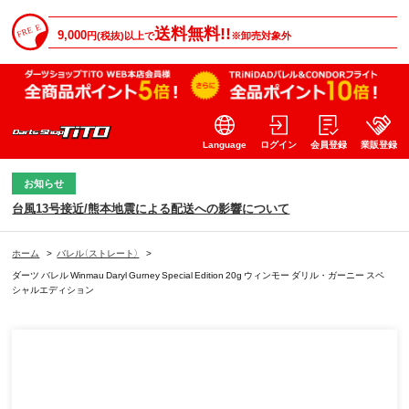
送料無料!!
9,000
円(税抜)以上で
※卸売対象外
Language
ログイン
会員登録
業販登録
お知らせ
台風13号接近/熊本地震による配送への影響について
ホーム
>
バレル（ストレート）
>
ダーツ バレル Winmau Daryl Gurney Special Edition 20g ウィンモー ダリル・ガーニー スペ
シャルエディション