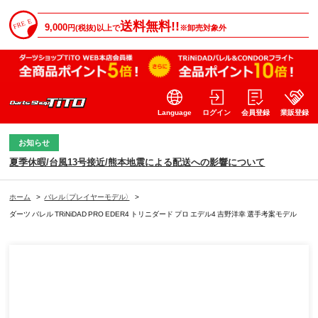
送料無料!!
9,000
円(税抜)以上で
※卸売対象外
Language
ログイン
会員登録
業販登録
お知らせ
夏季休暇/台風13号接近/熊本地震による配送への影響について
ホーム
>
バレル（プレイヤーモデル）
>
ダーツ バレル TRiNiDAD PRO EDER4 トリニダード プロ エデル4 吉野洋幸 選手考案モデル