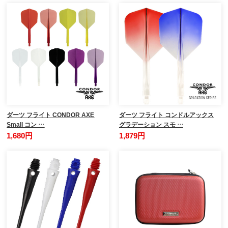
ダーツ フライト CONDOR AXE
ダーツ フライト コンドルアックス
Small コン …
グラデーション スモ …
1,680円
1,879円