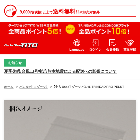
送料無料!!
9,000
円(税抜)以上で
※卸売対象外
Language
ログイン
会員登録
業販登録
お知らせ
夏季休暇/台風13号接近/熊本地震による配送への影響について
ホーム
>
バレル（中古ダーツ）
>
【中古 Used】 ダーツ バレル TRiNiDAD PRO PELUT