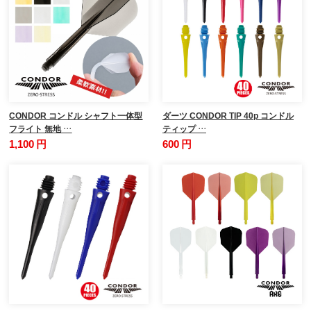
CONDOR コンドル シャフト一体型
ダーツ CONDOR TIP 40p コンドル
フライト 無地 …
ティップ …
1,100 円
600 円