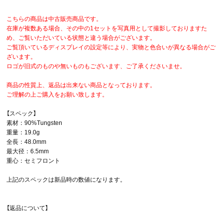
こちらの商品は中古販売商品です。
在庫が複数ある場合、その中の1セットを写真用として撮影しておりますた
め、ご覧いただいている状態と違う場合がございます。
ご覧頂いているディスプレイの設定等により、実物と色合いが異なる場合がご
ざいます。
ロゴが旧式のものや無いものもございます、ご了承くださいませ。
商品の性質上、返品は出来ない商品となっております。
ご理解の上ご購入をお願い致します。
【スペック】
素材：90%Tungsten
重量：19.0g
全長：48.0mm
最大径：6.5mm
重心：セミフロント
上記のスペックは新品時の数値になります。
【返品について】