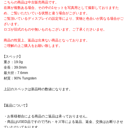
こちらの商品は中古販売商品です。
在庫が複数ある場合、その中の1セットを写真用として撮影しておりますた
め、ご覧いただいている状態と違う場合がございます。
ご覧頂いているディスプレイの設定等により、実物と色合いが異なる場合がご
ざいます。
ロゴが旧式のものや無いものもございます、ご了承くださいませ。
商品の性質上、返品は出来ない商品となっております。
ご理解の上ご購入をお願い致します。
【スペック】
重さ：19.0g
全長：39.0mm
最大径：7.6mm
材質：90% Tungsten
上記のスペックは新品時の数値になります。
【返品について】
・お客様都合による商品のご返品は承っておりません。
・商品はUSED品ですので汚れ・キズ等による返品、返金、交換はお断りさせ
ていただいております。