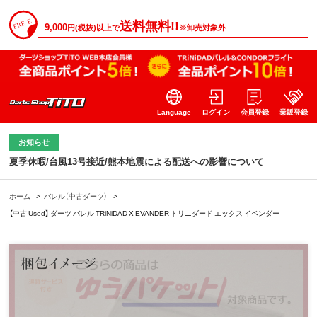
送料無料!!
9,000
円(税抜)以上で
※卸売対象外
Language
ログイン
会員登録
業販登録
お知らせ
夏季休暇/台風13号接近/熊本地震による配送への影響について
ホーム
>
バレル（中古ダーツ）
>
【中古 Used】 ダーツ バレル TRiNiDAD X EVANDER トリニダード エックス イベンダー