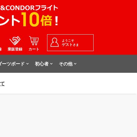
ようこそ
ゲスト
さま
録
業販登録
カート
ダーツボード
初心者
その他
いて