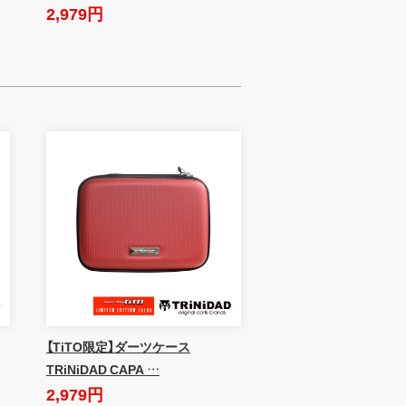
2,979円
【TiTO限定】ダーツケース
TRiNiDAD CAPA …
2,979円