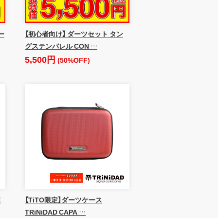
ー
【初心者向け】 ダーツセット タン
グステンバレル CON …
5,500円
(50%OFF)
E
【TiTO限定】ダーツケース
TRiNiDAD CAPA …