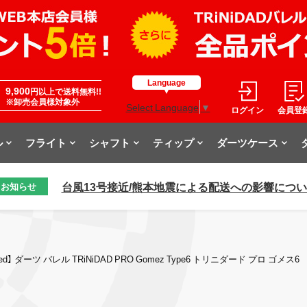
Language
9,900
円以上で送料無料!!
※卸売会員様対象外
Select Language
▼
ログイン
会員登
ル
フライト
シャフト
ティップ
ダーツケース
台風13号接近/熊本地震による配送への影響につ
お知らせ
ed】 ダーツ バレル TRiNiDAD PRO Gomez Type6 トリニダード プロ ゴメス6