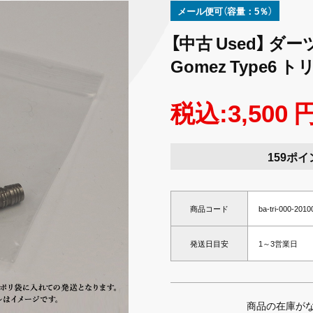
メール便可（容量：5％）
【中古 Used】 ダーツ
Gomez Type6
税込:3,500 
159ポイ
商品コード
ba-tri-000-201
発送日目安
1～3営業日
商品の在庫が