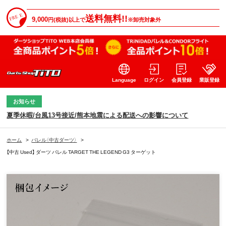
送料無料!!
9,000
円(税抜)以上で
※卸売対象外
Language
ログイン
会員登録
業販登録
お知らせ
夏季休暇/台風13号接近/熊本地震による配送への影響について
ホーム
>
バレル（中古ダーツ）
>
【中古 Used】 ダーツ バレル TARGET THE LEGEND G3 ターゲット