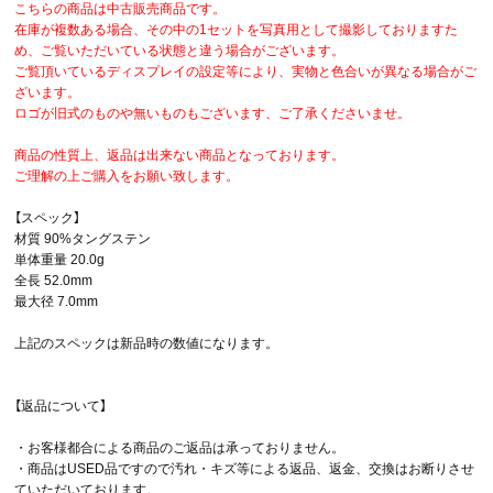
こちらの商品は中古販売商品です。
在庫が複数ある場合、その中の1セットを写真用として撮影しておりますた
め、ご覧いただいている状態と違う場合がございます。
ご覧頂いているディスプレイの設定等により、実物と色合いが異なる場合がご
ざいます。
ロゴが旧式のものや無いものもございます、ご了承くださいませ。
商品の性質上、返品は出来ない商品となっております。
ご理解の上ご購入をお願い致します。
【スペック】
材質 90%タングステン
単体重量 20.0g
全長 52.0mm
最大径 7.0mm
上記のスペックは新品時の数値になります。
【返品について】
・お客様都合による商品のご返品は承っておりません。
・商品はUSED品ですので汚れ・キズ等による返品、返金、交換はお断りさせ
ていただいております。