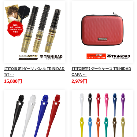
【TiTO限定】ダーツ バレル TRiNiDAD
【TiTO限定】ダーツケース TRiNiDAD
TiT …
CAPA …
15,800円
2,979円