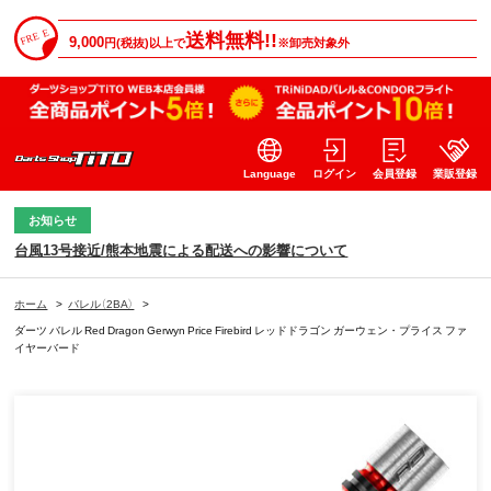
送料無料!!
9,000
円(税抜)以上で
※卸売対象外
Language
ログイン
会員登録
業販登録
お知らせ
台風13号接近/熊本地震による配送への影響について
ホーム
>
バレル（2BA）
>
ダーツ バレル Red Dragon Gerwyn Price Firebird レッドドラゴン ガーウェン・プライス ファ
イヤーバード