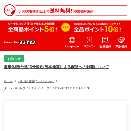
送料無料!!
9,000
円(税抜)以上で
※卸売対象外
Language
ログイン
会員登録
業販登録
お知らせ
夏季休暇/台風13号接近/熊本地震による配送への影響について
ホーム
>
バレル（普通(7.0～7.4mm)）
>
ダーツ バレル ダイナスティ イーグル 3 DYNASTY THE EAGLE 3