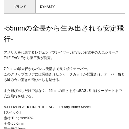
ブランド
DYNASTY
-55mmの全長から生み出される安定飛
行-
アメリカを代表するレジェンドプレイヤーLarry Butler選手の人気シリーズ
THE EAGLEから第三弾が発売。
7.0mmの最大径からバレル後部まで長く続くテーパー。
このグリップエリアには調整されたシャークカットが配置され、テーパー角と
も噛み合い驚きの飛び出しを魅せる。
また飛び出しだけではなく、55mmの長さを持つEAGLE IIIはターゲットまで
安定飛行を続ける。
A-FLOW BLACK LINE'THE EAGLE III'Larry Butler Model
【スペック】
素材:Tungsten90%
全長:55.0mm
最大径:7.0mm