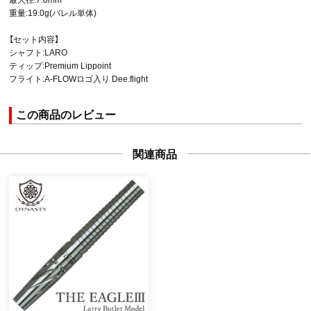
重量:19.0g(バレル単体)
【セット内容】
シャフト:LARO
ティップ:Premium Lippoint
フライト:A-FLOWロゴ入り Dee.flight
この商品のレビュー
関連商品