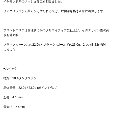
イヤモンド型のメッシュ加工を刻みました。
リアグリップから柔らかく放たれる矢は、放物線を描き正確に着弾します。
フロントエリアは個性的にかつクリエイティブに仕上げ、そのデザイン性の高
さも魅力的。
ブラック×パープルの22.0gとブラック×ゴールドの23.0g、2つのIBIS2が誕生
しました。
■スペック
材質：90%タングステン
単体重量：22.0g / 23.0g (ポイント含む)
全長：47.0mm
最大径：7.4mm