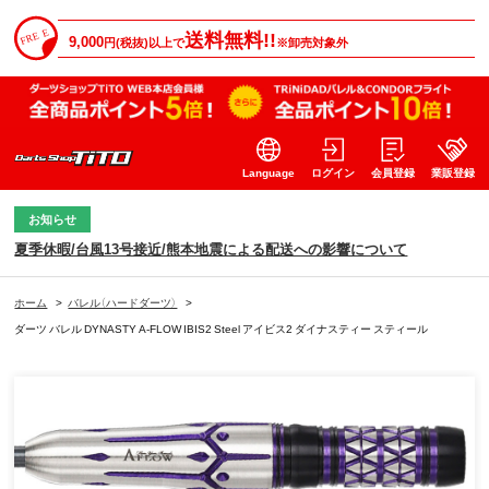
送料無料!!
9,000
円(税抜)以上で
※卸売対象外
Language
ログイン
会員登録
業販登録
お知らせ
夏季休暇/台風13号接近/熊本地震による配送への影響について
ホーム
>
バレル（ハードダーツ）
>
ダーツ バレル DYNASTY A-FLOW IBIS2 Steel アイビス2 ダイナスティー スティール