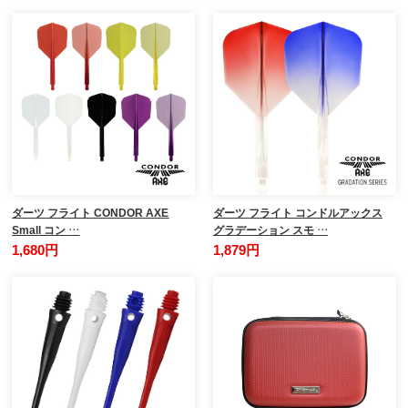
ダーツ フライト CONDOR AXE
ダーツ フライト コンドルアックス
Small コン …
グラデーション スモ …
1,680円
1,879円