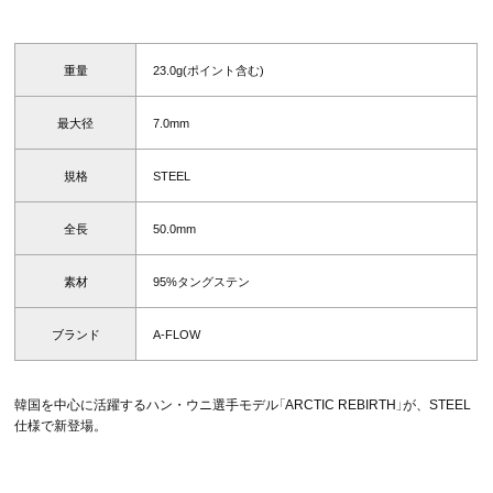
重量
23.0g(ポイント含む)
最大径
7.0mm
規格
STEEL
全長
50.0mm
素材
95%タングステン
ブランド
A-FLOW
韓国を中心に活躍するハン・ウニ選手モデル「ARCTIC REBIRTH」が、STEEL
仕様で新登場。