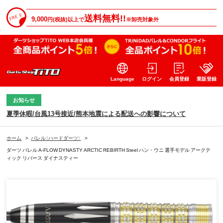
送料無料!!
9,000
円(税抜)以上で
※卸売対象外
Language
ログイン
会員登録
業販登録
お知らせ
夏季休暇/台風13号接近/熊本地震による配送への影響について
ホーム
>
バレル（ハードダーツ）
>
ダーツ バレル A-FLOW DYNASTY ARCTIC REBIRTH Steel ハン・ウニ 選手モデル アークテ
ィック リバース ダイナスティー