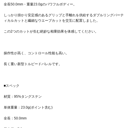
全長50.0mm・重量23.0gのパワフルボディー。
しっかり掛かり安定感のあるグリップと手離れを供給するダブルリングバーテ
ィカルカットと繊細なウエーブカットを交互に配置しました。
この2つのカットが生む絶妙な相乗効果を体感してください。
操作性が高く、コントロール性能も高い。
長く重い新型トルピードバレルです。
■スペック
材質：95%タングステン
単体重量：23.0g(ポイント含む)
全長：50.0mm