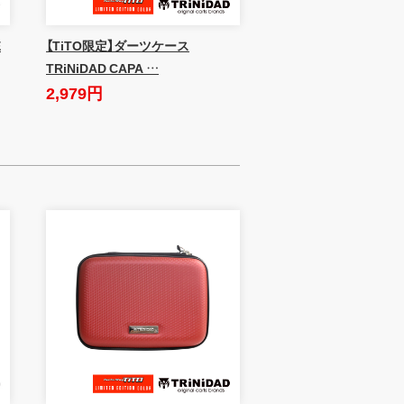
E
【TiTO限定】ダーツケース
TRiNiDAD CAPA …
2,979円