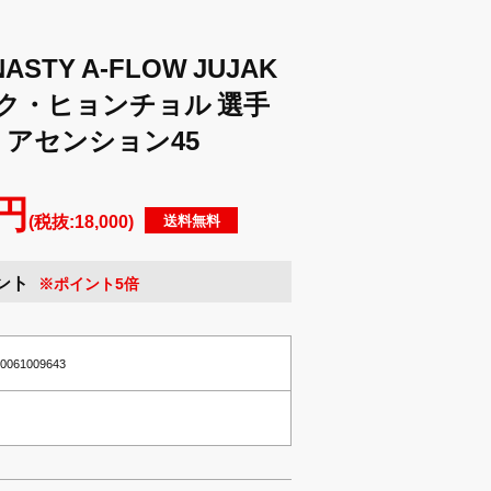
STY A-FLOW JUJAK
5 パク・ヒョンチョル 選手
 アセンション45
 円
(税抜:18,000)
送料無料
ント
※ポイント5倍
10061009643