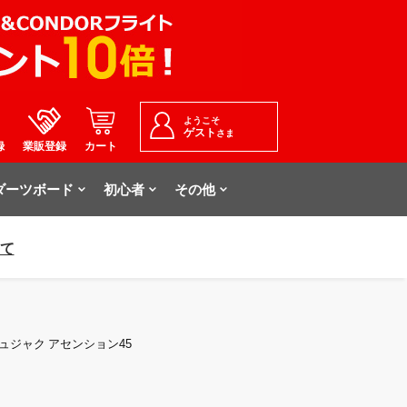
ようこそ
ゲスト
さま
録
業販登録
カート
ダーツボード
初心者
その他
いて
 ジュジャク アセンション45