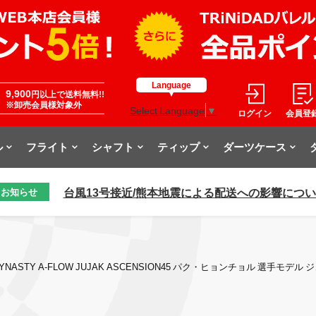
Language
9,900
円以上で送料無料!!
※卸売会員様対象外
Select Language
▼
ログイン
会員登
ル
フライト
シャフト
ティップ
ダーツケース
台風13号接近/熊本地震による配送への影響につ
お知らせ
YNASTY A-FLOW JUJAK ASCENSION45 パク・ヒョンチョル 選手モデル