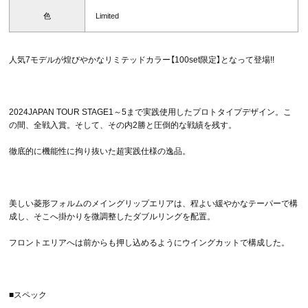
色
Limited
人気7モデルが煌びやかなリミテッドカラー【100set限定】となって登場!!
2024JAPAN TOUR STAGE1～5まで実践使用したプロトタイプデザイン。こ
の間、全戦入賞。そして、その内2勝と圧倒的な戦績を残す。
徹底的に機能性に拘り抜いた超実践仕様の逸品。
美しい菱形フォルムのメイングリップエリアは、程よい緩やかなテーパーで構
成し、そこへ掛かりを微調整したダブルリングを配置。
フロントエリアへは前からも押し込めるようにウイングカットで構成した。
■スペック