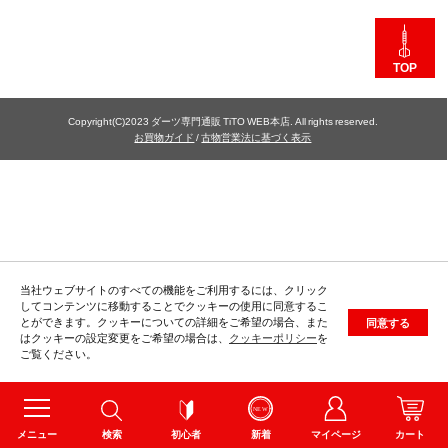
TOP
Copyright(C)2023 ダーツ専門通販 TiTO WEB本店. All rights reserved.
お買物ガイド
/
古物営業法に基づく表示
当社ウェブサイトのすべての機能をご利用するには、クリック
してコンテンツに移動することでクッキーの使用に同意するこ
とができます。クッキーについての詳細をご希望の場合、また
同意する
はクッキーの設定変更をご希望の場合は、
クッキーポリシー
を
ご覧ください。
メニュー
検索
初心者
新着
マイページ
カート