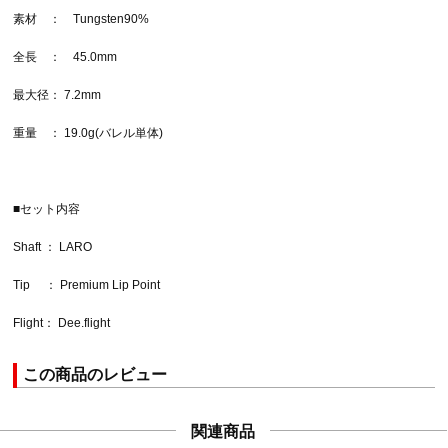
素材 ： Tungsten90%
全長 ： 45.0mm
最大径： 7.2mm
重量 ： 19.0g(バレル単体)
■セット内容
Shaft ： LARO
Tip ： Premium Lip Point
Flight： Dee.flight
この商品のレビュー
関連商品