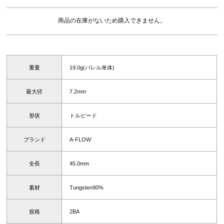
商品の在庫がないため購入できません。
重量
19.0g(バレル単体)
最大径
7.2mm
形状
トルピード
ブランド
A-FLOW
全長
45.0mm
素材
Tungsten90%
規格
2BA