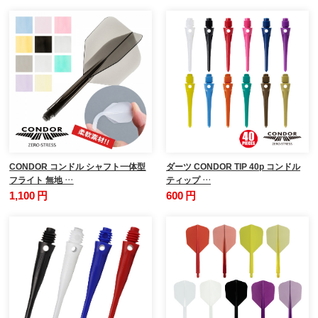
CONDOR コンドル シャフト一体型
ダーツ CONDOR TIP 40p コンドル
フライト 無地 …
ティップ …
1,100 円
600 円