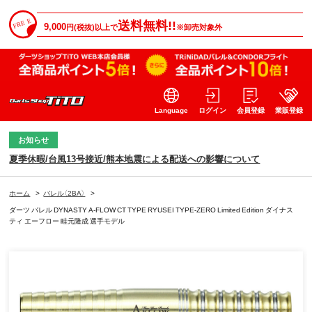
送料無料!!
9,000
円(税抜)以上で
※卸売対象外
Language
ログイン
会員登録
業販登録
お知らせ
夏季休暇/台風13号接近/熊本地震による配送への影響について
ホーム
>
バレル（2BA）
>
ダーツ バレル DYNASTY A-FLOW CT TYPE RYUSEI TYPE-ZERO Limited Edition ダイナス
ティ エーフロー 畦元隆成 選手モデル