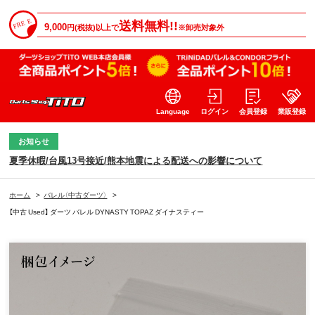
送料無料!!
9,000
円(税抜)以上で
※卸売対象外
Language
ログイン
会員登録
業販登録
お知らせ
夏季休暇/台風13号接近/熊本地震による配送への影響について
ホーム
>
バレル（中古ダーツ）
>
【中古 Used】 ダーツ バレル DYNASTY TOPAZ ダイナスティー