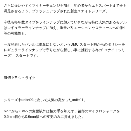
さらに扱いやすくマイナーチェンジを加え、初心者からエキスパートまでをも
満足させるよう、プラッシュアップされた新生ユナイトシリーズ。
今後も毎年数タイプをラインナップに加えていきながら特に人気のあるモデル
はレギュラーラインナップに加え、重量バリエーションやスティールへの派生
等の可能性も。
一度発表したバレルは廃版にしないというDMC スタート時からのポリシーを
レギュラーラインナップで守りながら新しい事に挑戦する為の” ユナイトシリ
ーズ” スタートです。
SHRIKE-シュライク-
シリーズ中unite09に次いで人気の高かったunite11。
No,5から2BAへの変更以外は極力手を加えず、後部のマイクロシャークを
0.5mm幅から0.6mm幅への変更のみに抑えました。