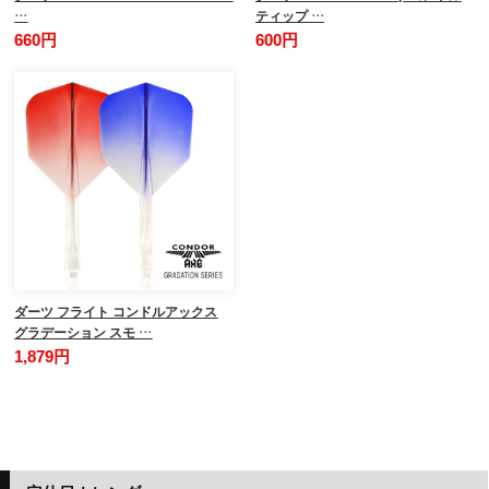
…
ティップ …
660円
600円
ダーツ フライト コンドルアックス
グラデーション スモ …
1,879円