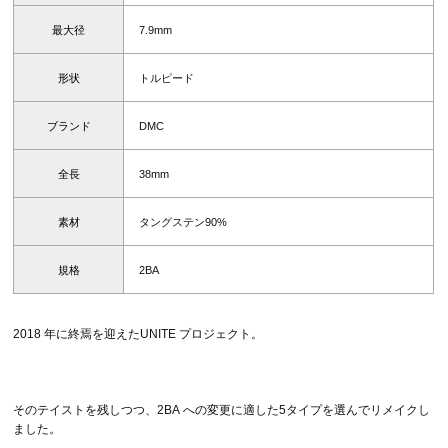
最大径
7.9mm
形状
トルピード
ブランド
DMC
全長
38mm
素材
タングステン90%
規格
2BA
2018 年に終焉を迎えたUNITE プロジェクト。
そのテイストを残しつつ、2BA への変更に適した5タイプを選んでリメイクし
ました。