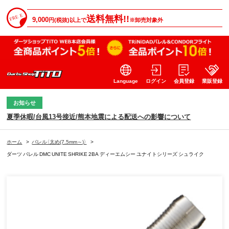
送料無料!!
9,000
円(税抜)以上で
※卸売対象外
Language
ログイン
会員登録
業販登録
お知らせ
夏季休暇/台風13号接近/熊本地震による配送への影響について
ホーム
>
バレル（太め(7.5mm～)）
>
ダーツ バレル DMC UNITE SHRIKE 2BA ディーエムシー ユナイトシリーズ シュライク