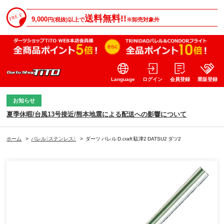
送料無料!!
9,000
円(税抜)以上で
※卸売対象外
Language
ログイン
会員登録
業販登録
お知らせ
夏季休暇/台風13号接近/熊本地震による配送への影響について
ホーム
>
バレル（ステンレス）
>
ダーツ バレル D.craft 駄津2 DATSU2 ダツ2