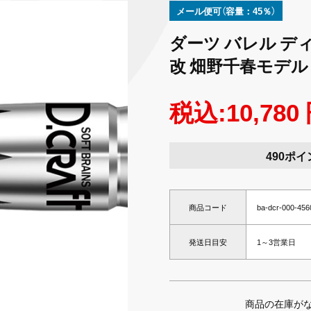
メール便可（容量：45％）
ダーツ バレル ディー
改 畑野千春モデル
税込:10,780
490ポイ
商品コード
ba-dcr-000-45
発送日目安
1～3営業日
商品の在庫が