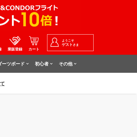
ようこそ
ゲスト
さま
録
業販登録
カート
ダーツボード
初心者
その他
いて