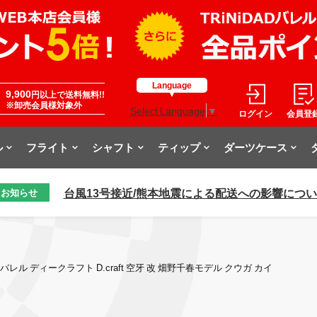
Language
9,900
円以上で送料無料!!
※卸売会員様対象外
Select Language
▼
ログイン
会員登
ル
フライト
シャフト
ティップ
ダーツケース
台風13号接近/熊本地震による配送への影響につ
お知らせ
バレル ディークラフト D.craft 空牙 改 畑野千春モデル クウガ カイ