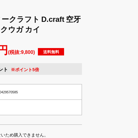
クラフト D.craft 空牙
 クウガ カイ
 円
(税抜:9,800)
送料無料
ント
※ポイント5倍
60429570585
ないため購入できません。