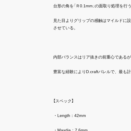
台形の角を「Ｒ0.1mm」の面取り処理を
見た目よりグリップの感触はマイルドに設定し
させている。
内部バランスはリア抜きの前重心であるが
豊富な経験によりD.craftバレルで、最
【スペック】
・Length：42mm
・Maxdia：7.6mm