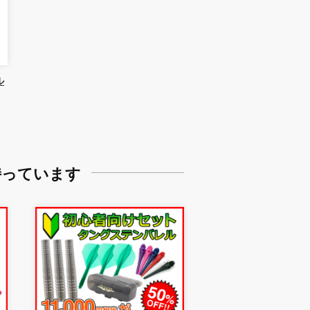
ル
持っています