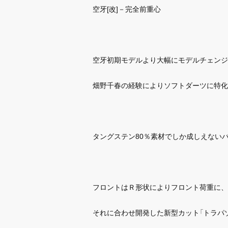
空牙[改]－完全前重心
空牙初期モデルより大幅にモデルチェンジ
畑野千春の経験によりソフトダーツに特化
タングステン80％素材でしか成しえない
フロントはＲ形状によりフロント荷重に、
それに合わせ開発した新型カット「トラパゾイド