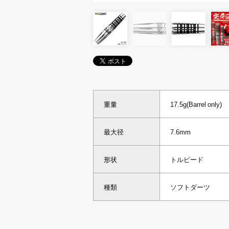
重量
17.5g(Barrel only)
最大径
7.6mm
形状
トルピード
種類
ソフトダーツ