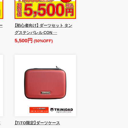
ー
【初心者向け】 ダーツセット タン
グステンバレル CON …
5,500円
(50%OFF)
E
【TiTO限定】ダーツケース