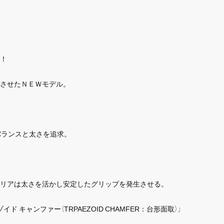
！
させたＮＥＷモデル。
バランスと太さを追求。
リアは太さを活かし安定したグリップを発生させる。
 キャンファー（TRPAEZOID CHAMFER：台形面取）」