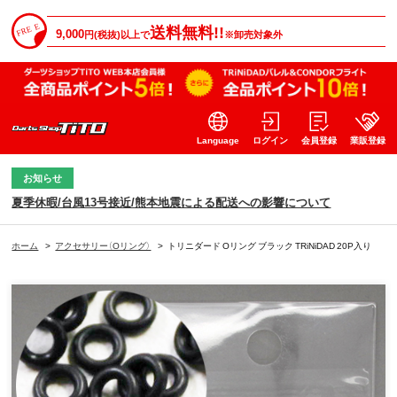
送料無料!!
9,000
円(税抜)以上で
※卸売対象外
Language
ログイン
会員登録
業販登録
お知らせ
夏季休暇/台風13号接近/熊本地震による配送への影響について
ホーム
>
アクセサリー（Oリング）
>
トリニダード Oリング ブラック TRiNiDAD 20P入り