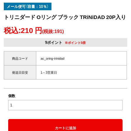
メール便可（容量：10％）
トリニダード Oリング ブラック TRiNiDAD 20P入り
税込:210 円
(税抜:191)
9ポイント
※ポイント5倍
商品コード
ac_oring-trinidad
発送日目安
1～3営業日
個数
カートに追加