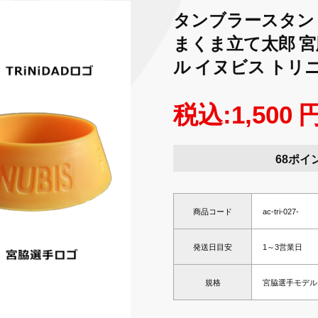
タンブラースタンド I
まくま立て太郎 宮
ル イヌビス トリ
税込:1,500 
68ポイ
商品コード
ac-tri-027-
発送日目安
1～3営業日
規格
宮脇選手モデル