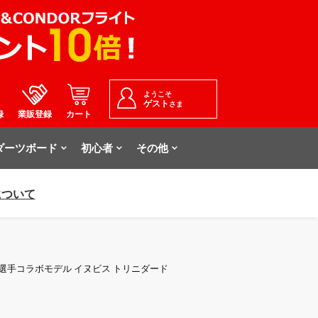
ようこそ
ゲスト
さま
録
業販登録
カート
ダーツボード
初心者
その他
について
実由 選手コラボモデル イヌビス トリニダード