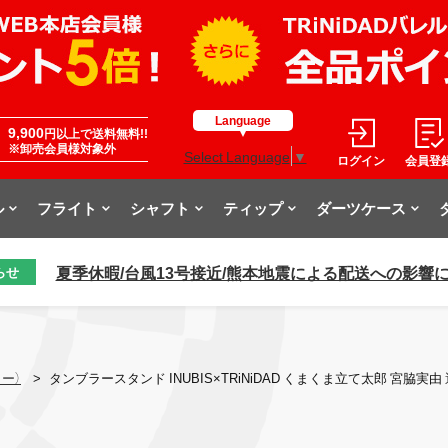
Language
9,900
円以上で送料無料!!
※卸売会員様対象外
Select Language
▼
ログイン
会員登
ル
フライト
シャフト
ティップ
ダーツケース
夏季休暇/台風13号接近/熊本地震による配送への影響
らせ
ー）
>
タンブラースタンド INUBIS×TRiNiDAD くまくま立て太郎 宮脇