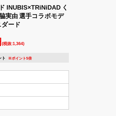
NUBIS×TRiNiDAD く
脇実由 選手コラボモデ
ニダード
円
(税抜:1,364)
ント
※ポイント5倍