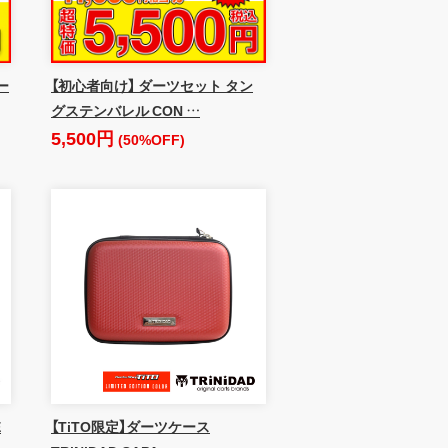
ー
【初心者向け】 ダーツセット タン
グステンバレル CON …
5,500円
(50%OFF)
E
【TiTO限定】ダーツケース