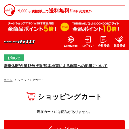
送料無料!!
9,000
円(税抜)以上で
※卸売対象外
Language
ログイン
会員登録
業販登録
お知らせ
夏季休暇/台風13号接近/熊本地震による配送への影響について
ホーム
>
ショッピングカート
ショッピングカート
現在カートには商品がありません。
トップページへ