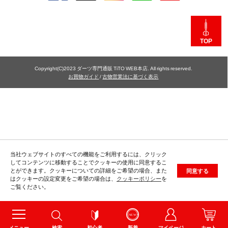
TOP
Copyright(C)2023 ダーツ専門通販 TiTO WEB本店. All rights reserved.
お買物ガイド
/
古物営業法に基づく表示
当社ウェブサイトのすべての機能をご利用するには、クリック
してコンテンツに移動することでクッキーの使用に同意するこ
とができます。クッキーについての詳細をご希望の場合、また
同意する
はクッキーの設定変更をご希望の場合は、
クッキーポリシー
を
ご覧ください。
メニュー
検索
初心者
新着
マイページ
カート