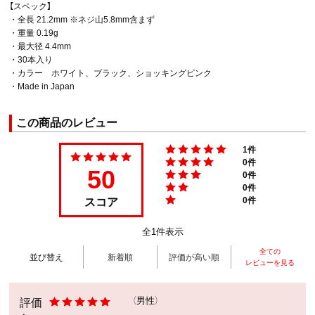
【スペック】
・全長 21.2mm ※ネジ山5.8mm含まず
・重量 0.19g
・最大径 4.4mm
・30本入り
・カラー ホワイト、ブラック、ショッキングピンク
・Made in Japan
この商品のレビュー
1件
0件
50
0件
0件
スコア
0件
全1件表示
全ての
並び替え
新着順
評価が高い順
レビューを見る
評価
（男性）