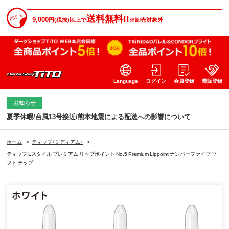
送料無料!!
9,000
円(税抜)以上で
※卸売対象外
Language
ログイン
会員登録
業販登録
お知らせ
夏季休暇/台風13号接近/熊本地震による配送への影響について
ホーム
>
ティップ（ミディアム）
>
ティップ Lスタイル プレミアム リップポイント No.5 Premium Lippoint ナンバーファイブ ソ
フト チップ