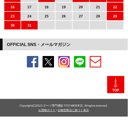
16
17
18
19
20
21
22
23
24
25
26
27
28
29
30
31
OFFICIAL SNS・メールマガジン
TOP
Copyright(C)2023 ダーツ専門通販 TiTO WEB本店. All rights reserved.
お買物ガイド
/
古物営業法に基づく表示