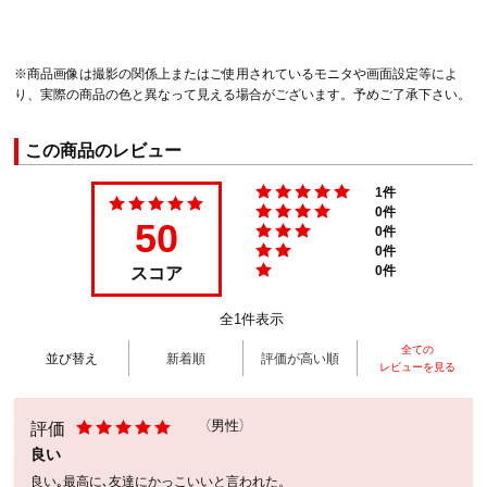
※商品画像は撮影の関係上またはご使用されているモニタや画面設定等によ
り、実際の商品の色と異なって見える場合がございます。予めご了承下さい。
この商品のレビュー
1件
0件
50
0件
0件
スコア
0件
全1件表示
全ての
並び替え
新着順
評価が高い順
レビューを見る
評価
（男性）
良い
良い｡最高に､友達にかっこいいと言われた。