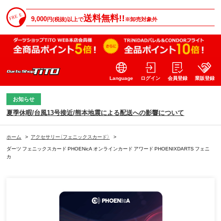
送料無料!!
9,000
円(税抜)以上で
※卸売対象外
Language
ログイン
会員登録
業販登録
お知らせ
夏季休暇/台風13号接近/熊本地震による配送への影響について
ホーム
>
アクセサリー（フェニックスカード）
>
ダーツ フェニックスカード PHOENicA オンラインカード アワード PHOENIXDARTS フェニ
カ