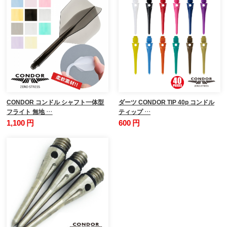
CONDOR コンドル シャフト一体型
ダーツ CONDOR TIP 40p コンドル
フライト 無地 …
ティップ …
1,100 円
600 円