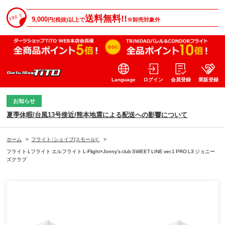
送料無料!!
9,000
円(税抜)以上で
※卸売対象外
Language
ログイン
会員登録
業販登録
お知らせ
夏季休暇/台風13号接近/熊本地震による配送への影響について
ホーム
>
フライト（シェイプ(スモール)）
>
フライト Lフライト エルフライト L-Flight×Jonny's club SWEET LINE ver.1 PRO L3 ジョニー
ズクラブ