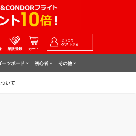
ようこそ
ゲスト
さま
録
業販登録
カート
ダーツボード
初心者
その他
について