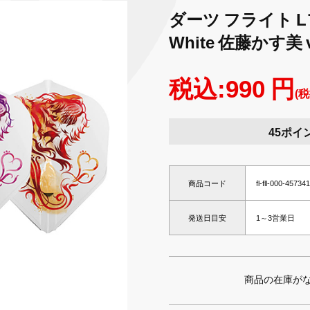
ダーツ フライト Lフラ
White 佐藤かす美 v
税込:990 円
(税
45ポイ
商品コード
fl-fll-000-4573
発送日目安
1～3営業日
商品の在庫が