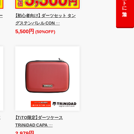
カートに追加
ー
【初心者向け】 ダーツセット タン
グステンバレル CON …
5,500円
(50%OFF)
E
【TiTO限定】ダーツケース
TRiNiDAD CAPA …
2,979円