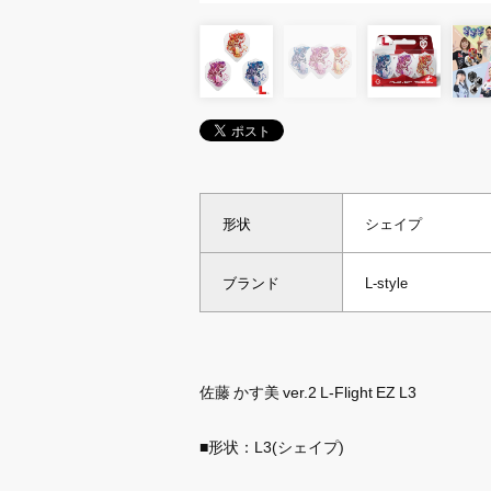
形状
シェイプ
ブランド
L-style
佐藤 かす美 ver.2 L-Flight EZ L3
■形状：L3(シェイプ)