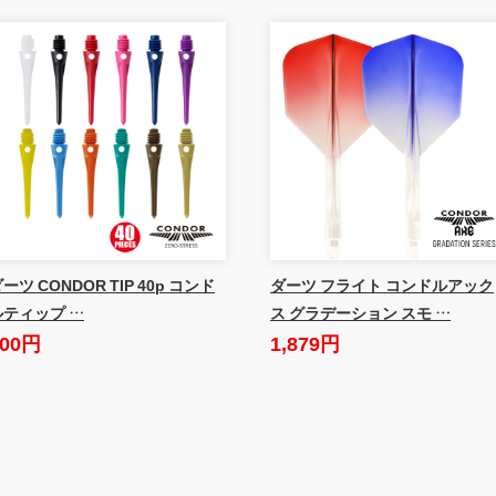
ーツ CONDOR TIP 40p コンド
ダーツ フライト コンドルアック
ルティップ …
ス グラデーション スモ …
600円
1,879円