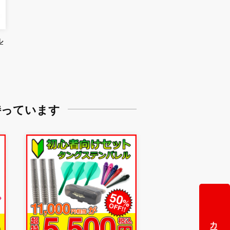
ル
持っています