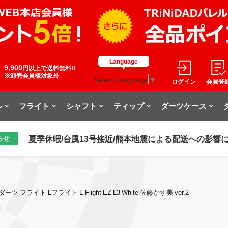
Language
9,900
円以上で送料無料!!
※卸売会員様対象外
Select Language
▼
ログイン
会員登
ル
フライト
シャフト
ティップ
ダーツケース
夏季休暇/台風13号接近/熊本地震による配送への影響
らせ
ダーツ フライト Lフライト L-Flight EZ L3 White 佐藤かす美 ver.2