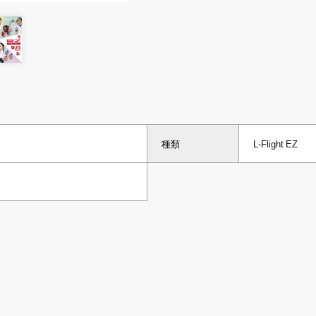
種類
L-Flight EZ