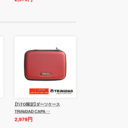
【TiTO限定】ダーツケース
TRiNiDAD CAPA …
2,979円