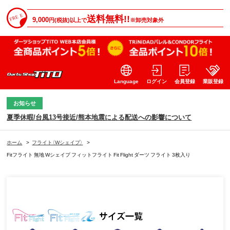
送料無料!!
9,000
円(税抜)以上で
※卸売対象外
Language
ログイン
会員登録
業販登録
お知らせ
夏季休暇/台風13号接近/熊本地震による配送への影響について
ホーム
>
フライト（Wシェイプ）
>
Fitフライト 無地 Wシェイプ フィットフライト Fit Flight ダーツ フライト 3枚入り