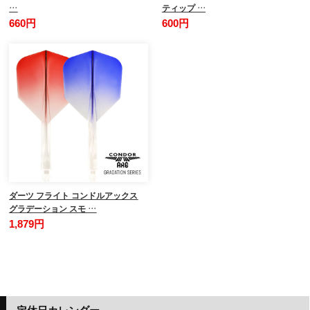
…
ティップ …
660円
600円
ダーツ フライト コンドルアックス
グラデーション スモ …
1,879円