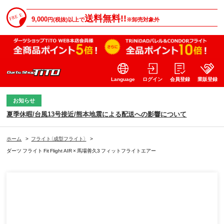
送料無料!!
9,000
円(税抜)以上で
※卸売対象外
Language
ログイン
会員登録
業販登録
お知らせ
夏季休暇/台風13号接近/熊本地震による配送への影響について
ホーム
>
フライト（成型フライト）
>
ダーツ フライト Fit Flight AIR × 馬場善久3 フィットフライトエアー