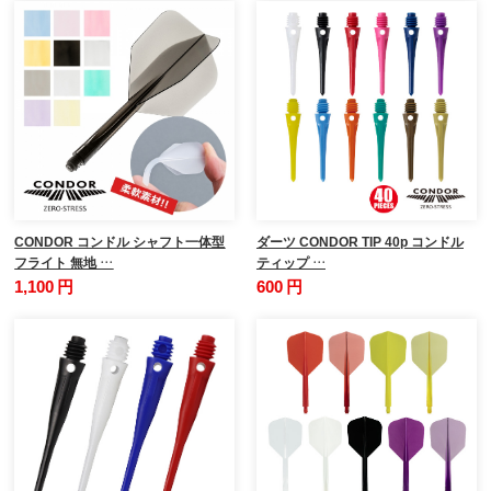
CONDOR コンドル シャフト一体型
ダーツ CONDOR TIP 40p コンドル
フライト 無地 …
ティップ …
1,100 円
600 円