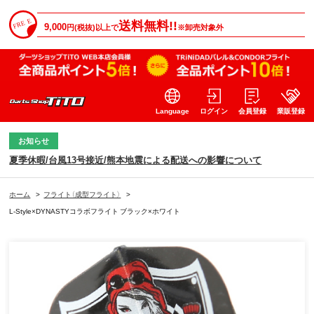
送料無料!!
9,000
円(税抜)以上で
※卸売対象外
Language
ログイン
会員登録
業販登録
お知らせ
夏季休暇/台風13号接近/熊本地震による配送への影響について
ホーム
>
フライト（成型フライト）
>
L-Style×DYNASTYコラボフライト ブラック×ホワイト