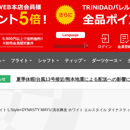
Language
9,900
円以上で送料無料!!
※卸売会員様対象外
Select Language
▼
ログイン
会員登
ル
フライト
シャフト
ティップ
ダーツケース
夏季休暇/台風13号接近/熊本地震による配送への影響
らせ
イト L-Style×DYNASTY MAYU 清水舞友 ホワイト エルスタイル ダイナステ