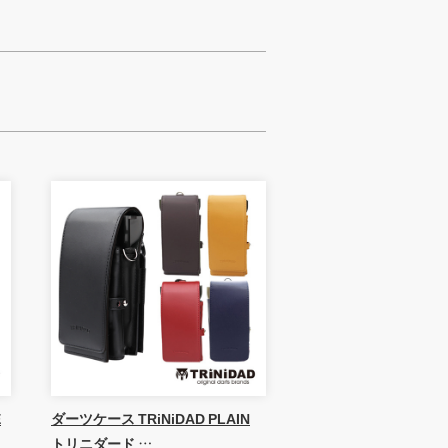
E
ダーツケース TRiNiDAD PLAIN
トリニダード …