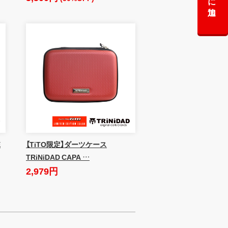
E
【TiTO限定】ダーツケース
TRiNiDAD CAPA …
2,979円