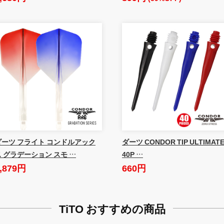
ダーツ フライト コンドルアック
ダーツ CONDOR TIP ULTIMAT
ス グラデーション スモ …
40P …
,879円
660円
TiTO おすすめの商品