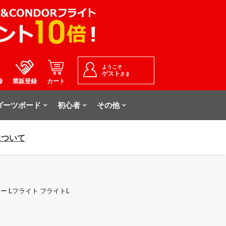
ようこそ
ゲスト
さま
録
業販登録
カート
ダーツボード
初心者
その他
について
ィー Lフライト フライトL