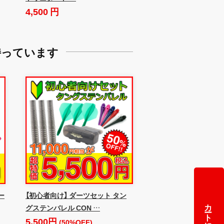
4,500 円
持っています
ー
【初心者向け】 ダーツセット タン
カートに追加
グステンバレル CON …
5,500円
(50%OFF)