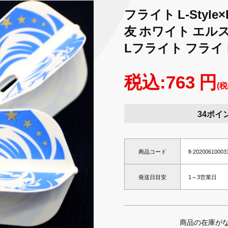
フライト L-Style
友 ホワイト エル
Lフライト フライ
税込:763 円
(税
34ポイ
商品コード
fl-20200610003
発送日目安
1～3営業日
商品の在庫が