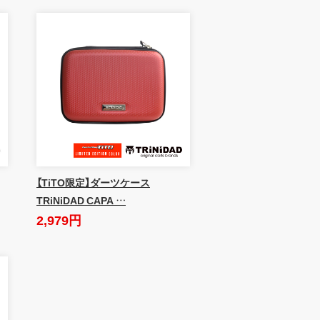
【TiTO限定】ダーツケース
TRiNiDAD CAPA …
2,979円