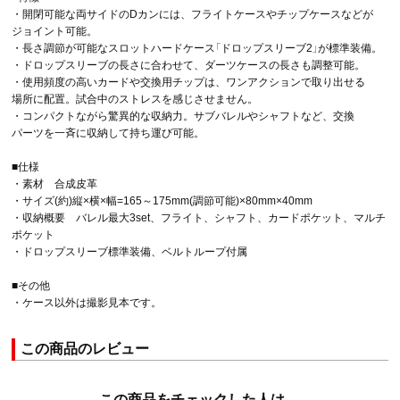
・開閉可能な両サイドのDカンには、フライトケースやチップケースなどが
ジョイント可能。
・長さ調節が可能なスロットハードケース「ドロップスリーブ2」が標準装備。
・ドロップスリーブの長さに合わせて、ダーツケースの長さも調整可能。
・使用頻度の高いカードや交換用チップは、ワンアクションで取り出せる
場所に配置。試合中のストレスを感じさせません。
・コンパクトながら驚異的な収納力。サブバレルやシャフトなど、交換
パーツを一斉に収納して持ち運び可能。
■仕様
・素材 合成皮革
・サイズ(約)縦×横×幅=165～175mm(調節可能)×80mm×40mm
・収納概要 バレル最大3set、フライト、シャフト、カードポケット、マルチ
ポケット
・ドロップスリーブ標準装備、ベルトループ付属
■その他
・ケース以外は撮影見本です。
この商品のレビュー
この商品をチェックした人は、