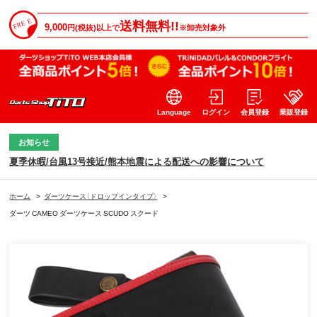
送料無料!!
9,000
円(税抜)以上で
※卸売対象外
Language
ログイン
会員登録
業販登録
お知らせ
夏季休暇/台風13号接近/熊本地震による配送への影響について
ホーム
>
ダーツケース（ドロップインタイプ）
>
ダーツ CAMEO ダーツケース SCUDO スクード