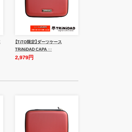
E
【TiTO限定】ダーツケース
TRiNiDAD CAPA …
2,979円