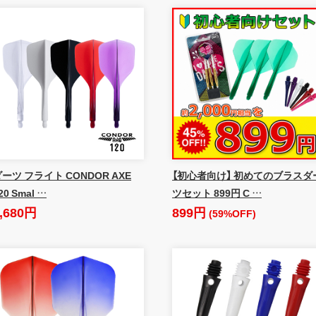
ーツ フライト CONDOR AXE
【初心者向け】 初めてのブラスダ
20 Smal …
ツセット 899円 C …
,680円
899円
(59%OFF)