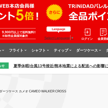
Language
9,900
円以上で送料無料!!
※卸売会員様対象外
Select Language
▼
ログイン
会員登
ル
フライト
シャフト
ティップ
ダーツケース
夏季休暇/台風13号接近/熊本地震による配送への影響
らせ
ダーツケース カメオ CAMEO WALKER CROSS