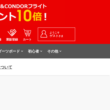
ようこそ
ゲスト
さま
録
業販登録
カート
ダーツボード
初心者
その他
について