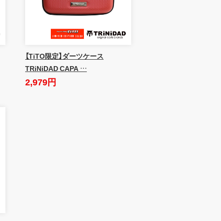
【TiTO限定】ダーツケース
TRiNiDAD CAPA …
2,979円