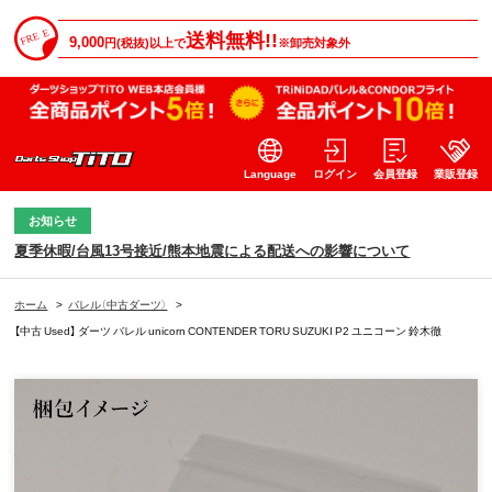
送料無料!!
9,000
円(税抜)以上で
※卸売対象外
Language
ログイン
会員登録
業販登録
お知らせ
夏季休暇/台風13号接近/熊本地震による配送への影響について
ホーム
>
バレル（中古ダーツ）
>
【中古 Used】 ダーツ バレル unicorn CONTENDER TORU SUZUKI P2 ユニコーン 鈴木徹