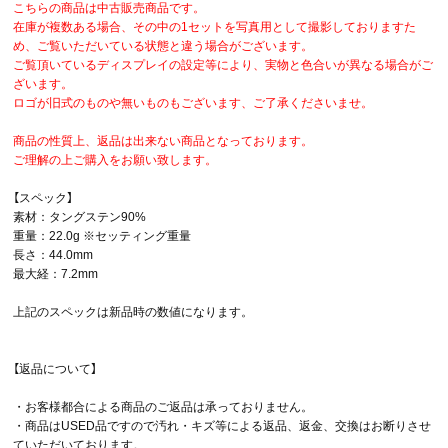
こちらの商品は中古販売商品です。
在庫が複数ある場合、その中の1セットを写真用として撮影しておりますた
め、ご覧いただいている状態と違う場合がございます。
ご覧頂いているディスプレイの設定等により、実物と色合いが異なる場合がご
ざいます。
ロゴが旧式のものや無いものもございます、ご了承くださいませ。
商品の性質上、返品は出来ない商品となっております。
ご理解の上ご購入をお願い致します。
【スペック】
素材：タングステン90%
重量：22.0g ※セッティング重量
長さ：44.0mm
最大経：7.2mm
上記のスペックは新品時の数値になります。
【返品について】
・お客様都合による商品のご返品は承っておりません。
・商品はUSED品ですので汚れ・キズ等による返品、返金、交換はお断りさせ
ていただいております。