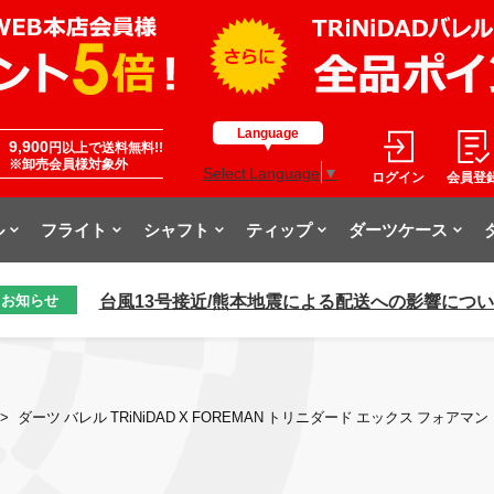
Language
9,900
円以上で送料無料!!
※卸売会員様対象外
Select Language
▼
ログイン
会員登
ル
フライト
シャフト
ティップ
ダーツケース
台風13号接近/熊本地震による配送への影響につ
お知らせ
>
ダーツ バレル TRiNiDAD X FOREMAN トリニダード エックス フォアマン