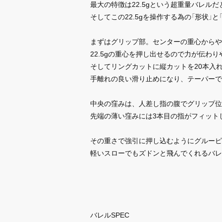
最大の特徴は22.5gという超重量バレル
そしてこの22.5gを操作する為の「形状」
まずはグリップ部。センターの重心からや
22.5gの重心を押し出せるので力が伝わ
そしてリングカットに縦カットを20本入
手離れの良い滑り止めになり、テーパーで
中央の窪みは、人差し指の腹でグリップ位
先端の薄い窪みには3本目の指がフィット
その重さで強引に押し込むようにグルーピ
軽いスローでもズドンと飛んでくれるバレ
バレルSPEC