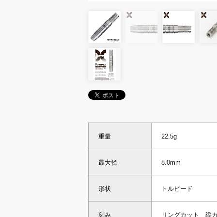
重量
22.5g
最大径
8.0mm
形状
トルピード
刻み
リングカット 縦