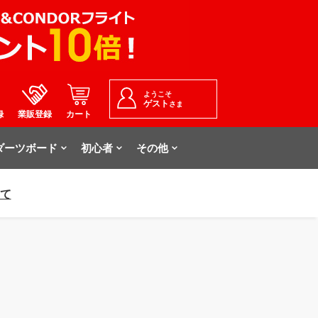
ようこそ
ゲスト
さま
録
業販登録
カート
ダーツボード
初心者
その他
いて