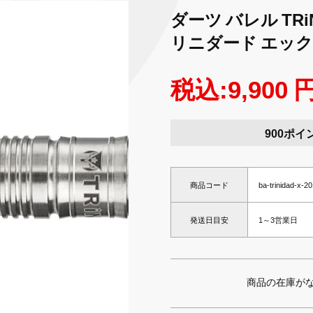
ダーツ バレル TRiN
リニダード エック
税込:9,900 
900ポイ
商品コード
ba-trinidad-x-
発送日目安
1～3営業日
商品の在庫が