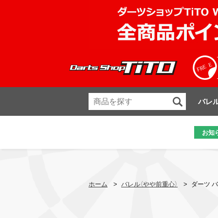
バレ
お知
ホーム
>
バレル（やや前重心）
>
ダーツ バ