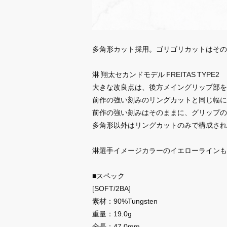
多角形カット採用。ゴリゴリカットはその
淋 翔太セカンドモデル FREITAS TYPE2
大きな改良点は、後方メイングリップ部を
前作の強い刻みのリングカットと同じ幅に
前作の強い刻みはそのままに、グリップの
多角形以外はリングカットのみで構成され
淋選手イメージカラーのイエローラインも
■スペック
[SOFT/2BA]
素材：90%Tungsten
重量：19.0g
全長：47.0mm