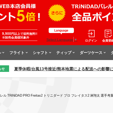
Language
9,900
円以上で送料無料!!
※卸売会員様対象外
Select Language
▼
ログイン
会員登
ル
フライト
シャフト
ティップ
ダーツケース
夏季休暇/台風13号接近/熊本地震による配送への影響
らせ
レル TRiNiDAD PRO Freitas2 トリニダード プロ フレイタス2 淋翔太 選手