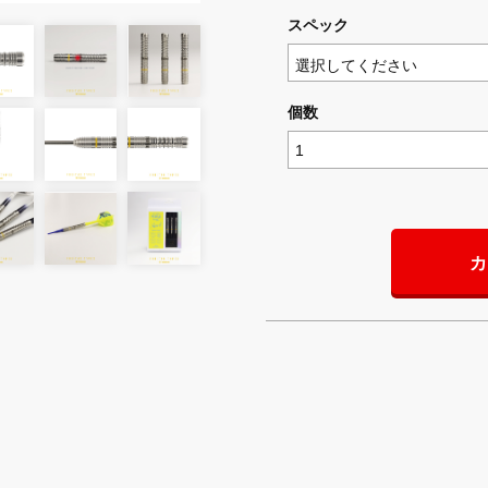
スペック
個数
カ