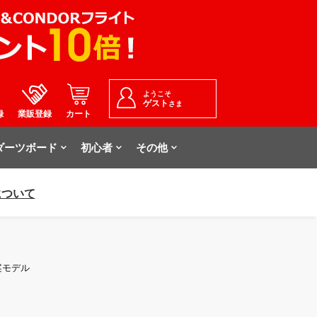
ようこそ
ゲスト
さま
録
業販登録
カート
ダーツボード
初心者
その他
について
考案モデル