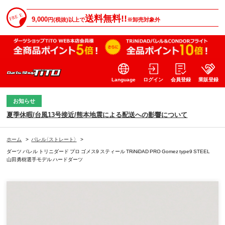
送料無料!!
9,000
円(税抜)以上で
※卸売対象外
Language
ログイン
会員登録
業販登録
お知らせ
夏季休暇/台風13号接近/熊本地震による配送への影響について
ホーム
>
バレル（ストレート）
>
ダーツ バレル トリニダード プロ ゴメス9 スティール TRiNiDAD PRO Gomez type9 STEEL
山田勇樹選手モデル ハードダーツ