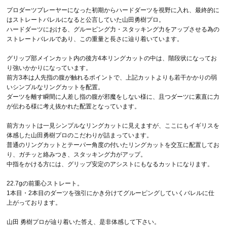
プロダーツプレーヤーになった初期からハードダーツを視野に入れ、最終的に
はストレートバレルになると公言していた山田勇樹プロ。
ハードダーツにおける、グルーピング力・スタッキング力をアップさせる為の
ストレートバレルであり、この重量と長さに辿り着いています。
グリップ部メインカット内の後方4本リングカットの中は、階段状になってお
り強いかかりになっています。
前方3本は人先指の腹が触れるポイントで、上記カットよりも若干かかりの弱
いシンプルなリングカットを配置。
ダーツを離す瞬間に人差し指の腹が邪魔をしない様に、且つダーツに素直に力
が伝わる様に考え抜かれた配置となっています。
前方カットは一見シンプルなリングカットに見えますが、ここにもイギリスを
体感した山田勇樹プロのこだわりが詰まっています。
普通のリングカットとテーパー角度の付いたリングカットを交互に配置してお
り、ガチッと絡みつき、スタッキング力がアップ。
中指をかける方には、グリップ安定のアシストにもなるカットになります。
22.7gの前重心ストレート。
1本目・2本目のダーツを強引にかき分けてグルーピングしていくバレルに仕
上がっております。
山田 勇樹プロが辿り着いた答え、是非体感して下さい。