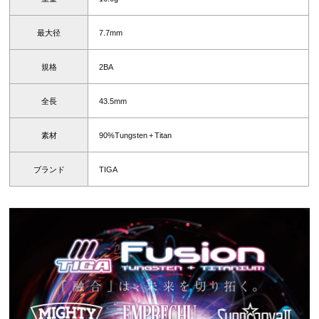
最大径
7.7mm
規格
2BA
全長
43.5mm
素材
90%Tungsten + Titan
ブランド
TIGA