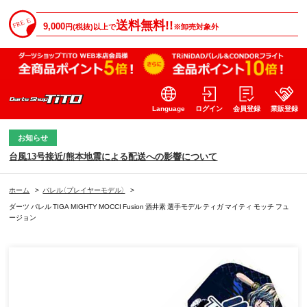
送料無料!!
9,000
円(税抜)以上で
※卸売対象外
Language
ログイン
会員登録
業販登録
お知らせ
台風13号接近/熊本地震による配送への影響について
ホーム
>
バレル（プレイヤーモデル）
>
ダーツ バレル TIGA MIGHTY MOCCI Fusion 酒井素 選手モデル ティガ マイティ モッチ フュ
ージョン