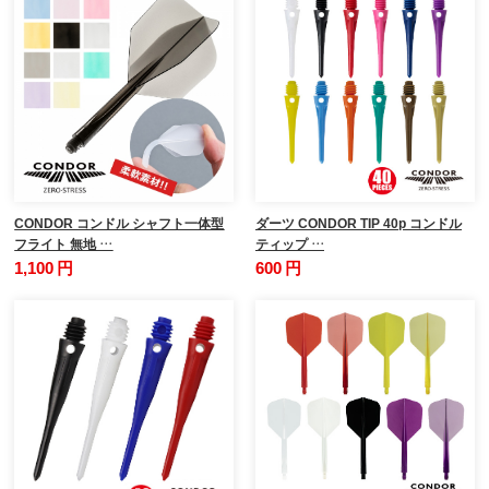
CONDOR コンドル シャフト一体型
ダーツ CONDOR TIP 40p コンドル
フライト 無地 …
ティップ …
1,100 円
600 円