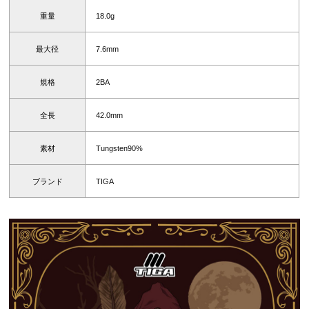
重量
18.0g
最大径
7.6mm
規格
2BA
全長
42.0mm
素材
Tungsten90%
ブランド
TIGA