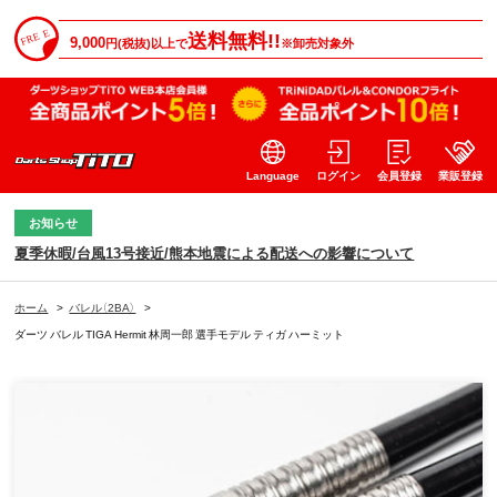
送料無料!!
9,000
円(税抜)以上で
※卸売対象外
Language
ログイン
会員登録
業販登録
お知らせ
夏季休暇/台風13号接近/熊本地震による配送への影響について
ホーム
>
バレル（2BA）
>
ダーツ バレル TIGA Hermit 林周一郎 選手モデル ティガ ハーミット