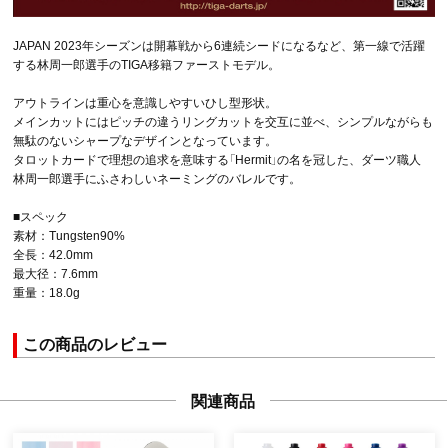
JAPAN 2023年シーズンは開幕戦から6連続シードになるなど、第一線で活躍
する林周一郎選手のTIGA移籍ファーストモデル。
アウトラインは重心を意識しやすいひし型形状。
メインカットにはピッチの違うリングカットを交互に並べ、シンプルながらも
無駄のないシャープなデザインとなっています。
タロットカードで理想の追求を意味する「Hermit」の名を冠した、ダーツ職人
林周一郎選手にふさわしいネーミングのバレルです。
■スペック
素材：Tungsten90%
全長：42.0mm
最大径：7.6mm
重量：18.0g
この商品のレビュー
関連商品