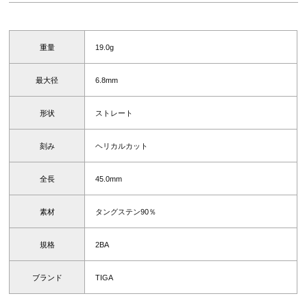
重量
19.0g
最大径
6.8mm
形状
ストレート
刻み
ヘリカルカット
全長
45.0mm
素材
タングステン90％
規格
2BA
ブランド
TIGA