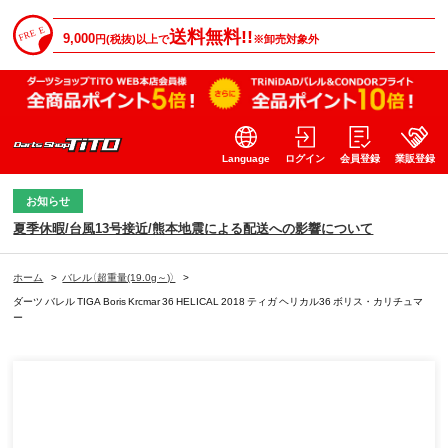
送料無料!!
9,000
円(税抜)以上で
※卸売対象外
Language
ログイン
会員登録
業販登録
お知らせ
夏季休暇/台風13号接近/熊本地震による配送への影響について
ホーム
>
バレル（超重量(19.0g～)）
>
ダーツ バレル TIGA Boris Krcmar 36 HELICAL 2018 ティガ ヘリカル36 ボリス・カリチュマ
ー