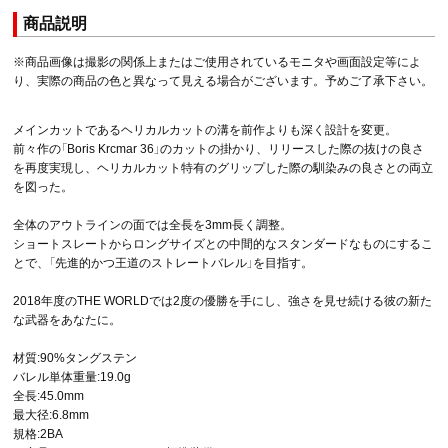
商品説明
※商品画像は撮影の関係上またはご使用されているモニタや画面設定等によ
り、実際の商品の色と異なって見える場合がございます。予めご了承下さい。
メインカットであるヘリカルカットの溝を前作よりも深く設計を変更。
前々作の「Boris Krcmar 36」のカットの掛かり、リリースした際の抜けの良さ
を再度実現し、ヘリカルカット特有のグリップした際の馴染みの良さとの両立
を図った。
全体のアウトラインの面では全長を3mm長く調整。
ショートスレートからロングサイズとの中間的なスタンダードなものにするこ
とで、「先進的かつ王道のストレートバレル」を目指す。
2018年度のTHE WORLDでは2度の優勝を手にし、強さを見せ続ける彼の新た
な武器をあなたに。
材質:90%タングステン
バレル単体重量:19.0g
全長:45.0mm
最大径:6.8mm
規格:2BA