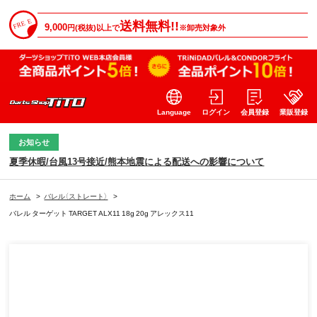
送料無料!!
9,000
円(税抜)以上で
※卸売対象外
Language
ログイン
会員登録
業販登録
お知らせ
夏季休暇/台風13号接近/熊本地震による配送への影響について
ホーム
>
バレル（ストレート）
>
バレル ターゲット TARGET ALX11 18g 20g アレックス11