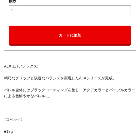
個数
カートに追加
ALX 11 (アレックス)
精巧なグリップと快適なバランスを実現したALXシリーズが完成。
バレル全体にはブラックコーティングを施し、アクアカラーとパープルカラー
による色鮮やかなバレルに。
【スペック】
■18g