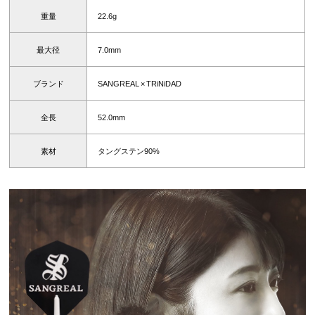
重量
22.6g
最大径
7.0mm
ブランド
SANGREAL × TRiNiDAD
全長
52.0mm
素材
タングステン90%