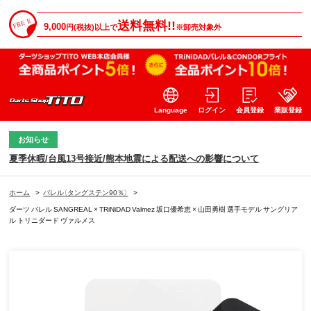
送料無料!!
9,000
円(税抜)以上で
※卸売対象外
Language
ログイン
会員登録
業販登録
お知らせ
夏季休暇/台風13号接近/熊本地震による配送への影響について
ホーム
>
バレル（タングステン90％）
>
ダーツ バレル SANGREAL × TRiNiDAD Valmez 坂口優希恵 × 山田勇樹 選手モデル サングリア
ル トリニダード ヴァルメス