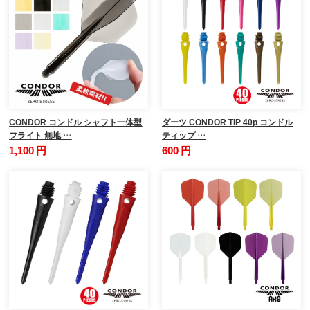
CONDOR コンドル シャフト一体型
ダーツ CONDOR TIP 40p コンドル
フライト 無地 …
ティップ …
1,100 円
600 円