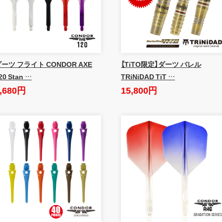
ーツ フライト CONDOR AXE
【TiTO限定】ダーツ バレル
20 Stan …
TRiNiDAD TiT …
,680円
15,800円