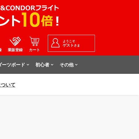
ようこそ
ゲスト
さま
録
業販登録
カート
ダーツボード
初心者
その他
について