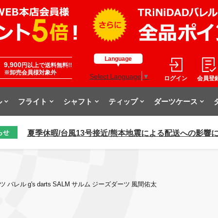
Language
9,900
円以上で送料無料!!
※卸売会員様対象外
Select Language
▼
ログイン
会員登
ル
フライト
シャフト
ティップ
ダーツケース
夏季休暇/台風13号接近/熊本地震による配送への影響
らせ
ツ バレル g's darts SALM サルム ジーズダーツ 風間佑太