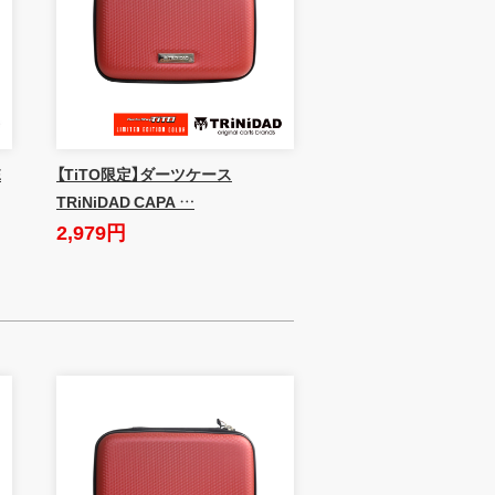
E
【TiTO限定】ダーツケース
TRiNiDAD CAPA …
2,979円