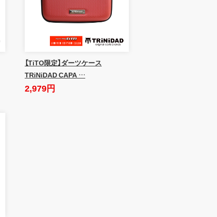
【TiTO限定】ダーツケース
TRiNiDAD CAPA …
2,979円