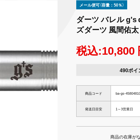
メール便可（容量：50％）
ダーツ バレル g's 
ズダーツ 風間佑太
税込:10,800
490ポイ
商品コード
ba-gs-4580481
発送日目安
1～3営業日
商品の在庫が