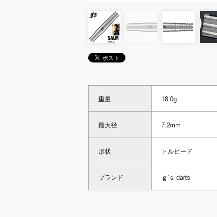
重量
18.0g
最大径
7.2mm
形状
トルピード
ブランド
ｇ'ｓ darts