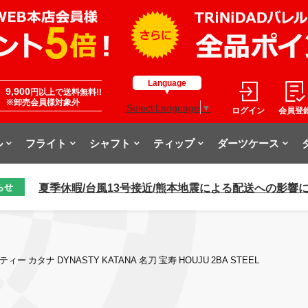
Language
9,900
円以上で送料無料!!
※卸売会員様対象外
Select Language
▼
ログイン
会員登
ル
フライト
シャフト
ティップ
ダーツケース
夏季休暇/台風13号接近/熊本地震による配送への影響
らせ
ー カタナ DYNASTY KATANA 名刀 宝寿 HOUJU 2BA STEEL