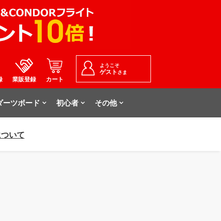
ようこそ
ゲスト
さま
録
業販登録
カート
ダーツボード
初心者
その他
について