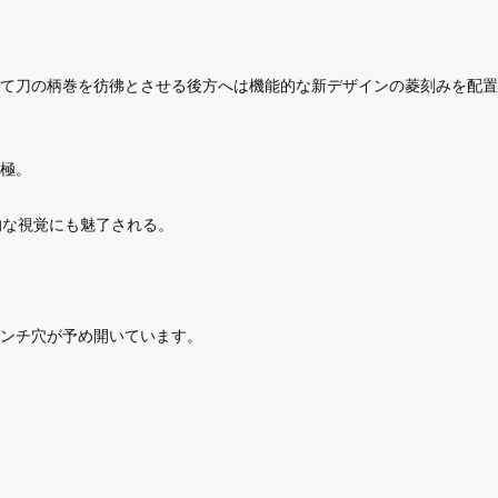
て刀の柄巻を彷彿とさせる後方へは機能的な新デザインの菱刻みを配置
極。
的な視覚にも魅了される。
ンチ穴が予め開いています。