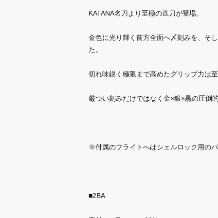
KATANA名刀より至極の直刀が登場。
金色に光り輝く前方全面へ〆刻みを、そし
た。
切れ味鋭く極限まで高めたグリップ力は至
厳つい刻みだけではなく金×銀×黒の圧倒
※付属のフライトへはシェルロック用のパ
■2BA