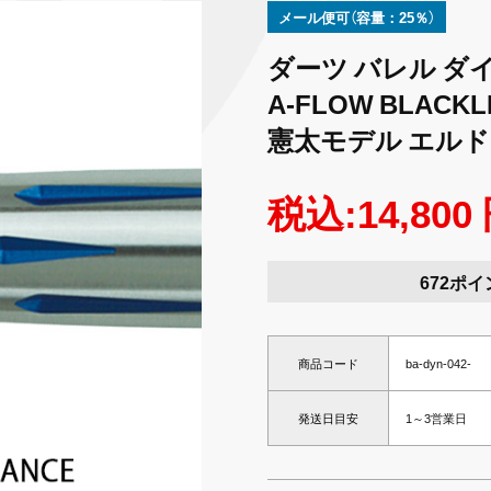
メール便可（容量：25％）
ダーツ バレル ダイ
A-FLOW BLACKL
憲太モデル エルド
税込:14,800
672ポイ
商品コード
ba-dyn-042-
発送日目安
1～3営業日