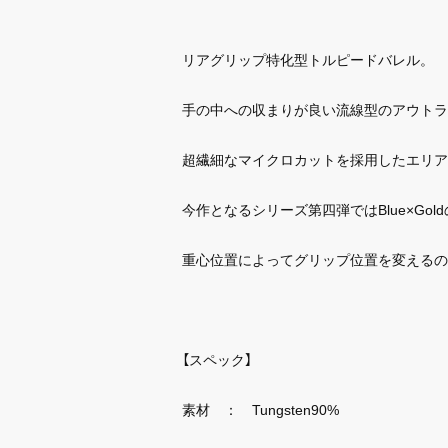
リアグリップ特化型トルピードバレル。
手の中への収まりが良い流線型のアウトラ
超繊細なマイクロカットを採用したエリア
今作となるシリーズ第四弾ではBlue×Go
重心位置によってグリップ位置を変えるの
【スペック】
素材 ： Tungsten90%