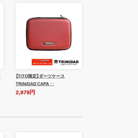
E
【TiTO限定】ダーツケース
TRiNiDAD CAPA …
2,979円