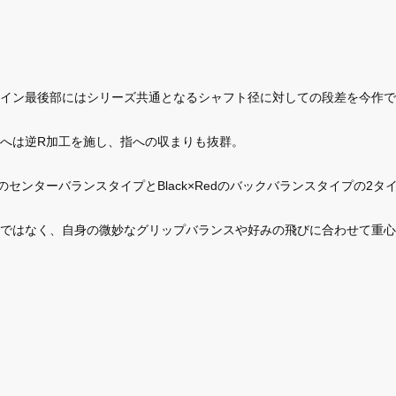
イン最後部にはシリーズ共通となるシャフト径に対しての段差を今作で
へは逆R加工を施し、指への収まりも抜群。
ldのセンターバランスタイプとBlack×Redのバックバランスタイプの2
ではなく、自身の微妙なグリップバランスや好みの飛びに合わせて重心