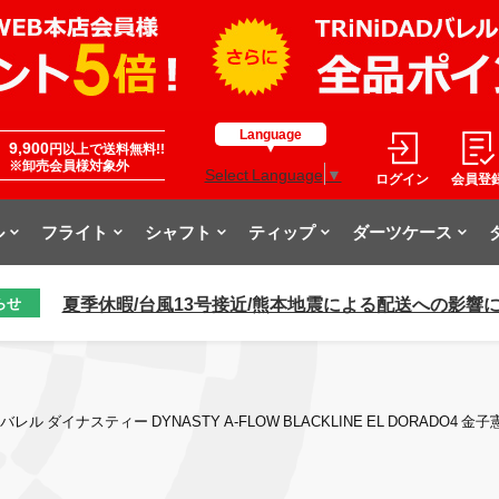
Language
9,900
円以上で送料無料!!
※卸売会員様対象外
Select Language
▼
ログイン
会員登
ル
フライト
シャフト
ティップ
ダーツケース
夏季休暇/台風13号接近/熊本地震による配送への影響
らせ
バレル ダイナスティー DYNASTY A-FLOW BLACKLINE EL DORADO4