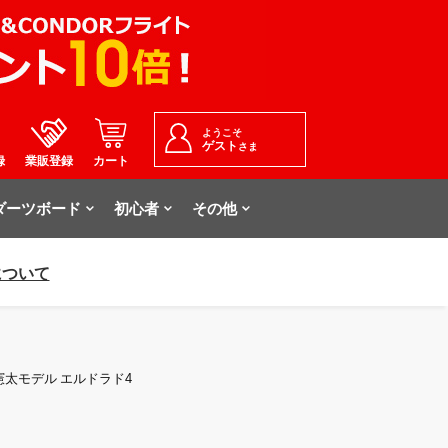
ようこそ
ゲスト
さま
録
業販登録
カート
ダーツボード
初心者
その他
について
 金子憲太モデル エルドラド4